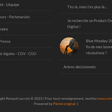
té - L'équipe
T’es là, mais t’es plus là…
urs - Partenariats
Je recherche un Product O
Digital !
indre
Blue Monday 20
Presse
fin de mes bonn
résolutions ?
s légales - CGV - CGU
Arbres décisionnels
ght Renaud Lacroix © 2023 | Pour tout renseignement, veuillez
nous con
Powered by
Péché original
:)