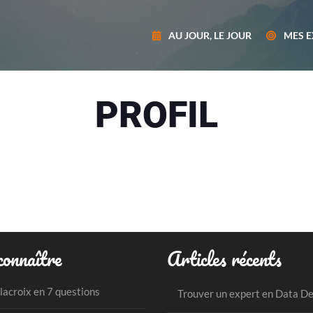
AU JOUR, LE JOUR
MES E
PROFIL
onnaître
Articles récents
lacroix en 7 questions
Trouver un expert en Data D