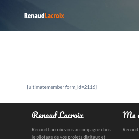
[ultimatemember form_id=2116]
Renaud Lacroix
Me c
Renaud Lacroix vous accompagne dans
Renaud 
le pilotage de vos projets digitaux et