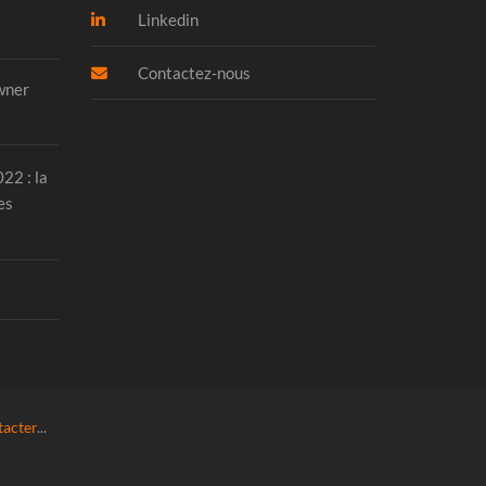
Linkedin
Contactez-nous
wner
22 : la
es
tacter
...